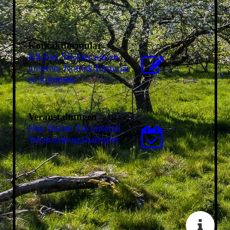
Kontaktformular
Klicken Sie hier um zu
unserem Kon­takt­for­mu­lar
zu kommen
Veranstaltungen
Hier finden Sie unseren
Ver­an­stal­tungs­ka­len­der