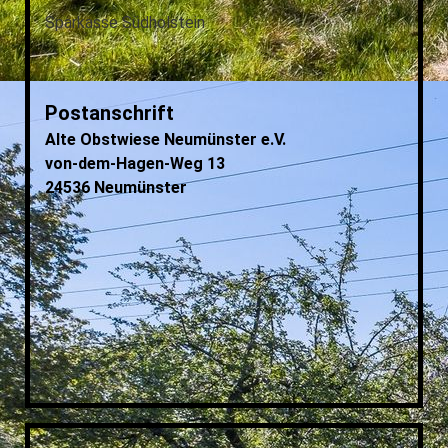
OBSTBLÜTENFEST 2015
Sparkasse Südholstein
BÄUME VEREDELN 2015
BAUMSCHNITTKURS 2015
BAUMSCHNITT FEBRUAR 2015
Postanschrift
HERBSTFEST 2014
Alte Obstwiese Neumünster e.V.
OBSTBLÜTENFEST 2014
von-dem-Hagen-Weg 13
24536 Neumünster