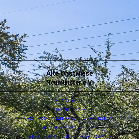
Alte Obstwiese
Neumünster e.V.
STARTSEITE
ÜBER UNS
ANSCHRIFT UND KONTOVERBINDUNG
SORTENLISTE DES OBSTES
TERMINE/AKTUELLES
APFELSAFT- UND HONIGVERKAUF